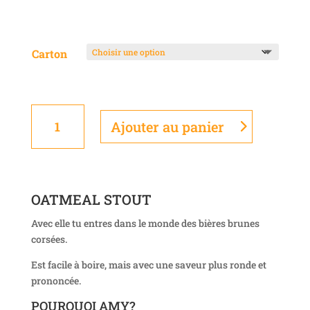
Carton
quantité
Ajouter au panier
de
AMY
12x
OATMEAL STOUT
Avec elle tu entres dans le monde des bières brunes
corsées.
Est facile à boire, mais avec une saveur plus ronde et
prononcée.
POURQUOI AMY?